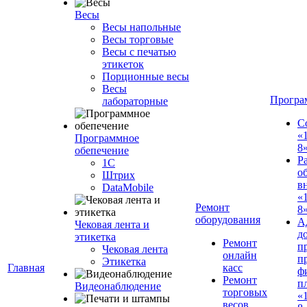
Весы
Весы напольные
Весы торговые
Весы с печатью
этикеток
Порционные весы
Весы
Програ
лабораторные
С
«
Программное
8
обепечение
Р
1С
о
Штрих
в
DataMobile
«
Ремонт
8»
оборудования
А
Чековая лента и
д
этикетка
Ремонт
п
Чековая лента
онлайн
п
Этикетка
Главная
касс
ф
Ремонт
п
Видеонаблюдение
торговых
«
весов