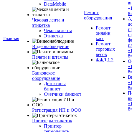
в
DataMobile
«
Ремонт
8»
оборудования
А
Чековая лента и
д
этикетка
Ремонт
п
Чековая лента
онлайн
п
Этикетка
Главная
касс
ф
Ремонт
п
Видеонаблюдение
торговых
«
весов
8
Печати и штампы
ФФД 1.2
О
«
8
Банковское
В
оборудование
«
Детекторы
8
банкнот
П
Счетчики банкнот
в
«
8»
Регистрация ИП и ООО
Принтеры этикеток
Принтер
термопечать