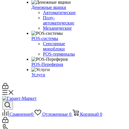
Денежные ящики
Автоматические
Полу-
автоматические
Механические
POS-системы
Сенсорные
моноблоки
POS-терминалы
POS-Переферия
Услуги
Сравнение
0
Отложенные
0
Корзина
0
0