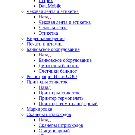
Штрих
DataMobile
Чековая лента и этикетка
Назад
Чековая лента и этикетка
Чековая лента
Этикетка
Видеонаблюдение
Печати и штампы
Банковское оборудование
Назад
Банковское оборудование
Детекторы банкнот
Счетчики банкнот
Регистрация ИП и ООО
Принтеры этикеток
Назад
Принтеры этикеток
Принтер термопечать
Принтер термотрансферный
Маркировка
Сканеры штрихкодов
Назад
Сканеры штрихкодов
Стационарный