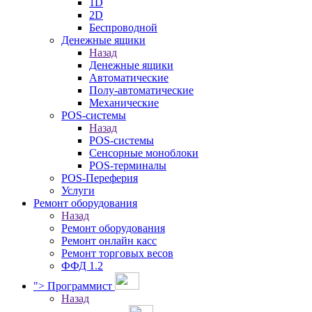
1D
2D
Беспроводной
Денежные ящики
Назад
Денежные ящики
Автоматические
Полу-автоматические
Механические
POS-системы
Назад
POS-системы
Сенсорные моноблоки
POS-терминалы
POS-Переферия
Услуги
Ремонт оборудования
Назад
Ремонт оборудования
Ремонт онлайн касс
Ремонт торговых весов
ФФД 1.2
">
Программист
Назад