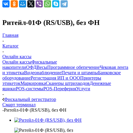
Ритейл-01Ф (RS/USB), без ФН
Главная
-
Каталог
-
Онлайн кассы
Онлайн кассы
Фискальные
накопители
ОФД
Весы
Программное обепечение
Чековая лента
и этикетка
Видеонаблюдение
Печати и штампы
Банковское
оборудование
Регистрация ИП и ООО
Принтеры
этикеток
Маркировка
Сканеры штрихкодов
Денежные
ящики
POS-системы
POS-Переферия
Услуги
-
Фискальный регистратор
Смарт терминал
-
Ритейл-01Ф (RS/USB), без ФН