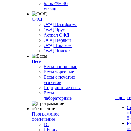
Блок ФН 36
месяцев
ОФД
ОФД Платформа
ОФД Ярус
Астрал ОФД
ОФД Первый
ОФД Такском
ОФД Яндекс
Весы
Весы напольные
Весы торговые
Весы с печатью
этикеток
Порционные весы
Весы
Програ
лабораторные
С
«
Программное
8
обепечение
Р
1С
о
Штрих