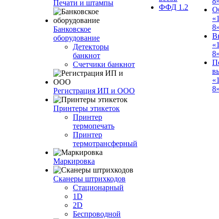
8
Печати и штампы
ФФД 1.2
О
«
8
Банковское
В
оборудование
«
Детекторы
8
банкнот
П
Счетчики банкнот
в
«
8»
Регистрация ИП и ООО
Принтеры этикеток
Принтер
термопечать
Принтер
термотрансферный
Маркировка
Сканеры штрихкодов
Стационарный
1D
2D
Беспроводной