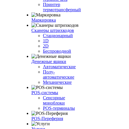
Принтер
термотрансферный
Маркировка
Сканеры штрихкодов
Стационарный
1D
2D
Беспроводной
Денежные ящики
Автоматические
Полу-
автоматические
Механические
POS-системы
Сенсорные
моноблоки
POS-терминалы
POS-Переферия
Услуги