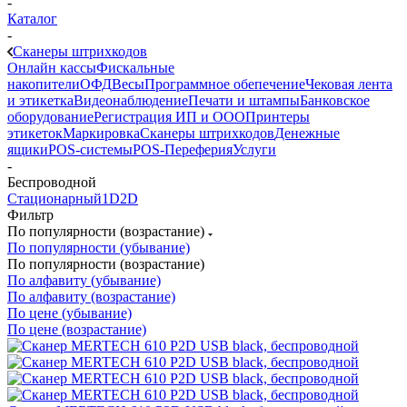
-
Каталог
-
Сканеры штрихкодов
Онлайн кассы
Фискальные
накопители
ОФД
Весы
Программное обепечение
Чековая лента
и этикетка
Видеонаблюдение
Печати и штампы
Банковское
оборудование
Регистрация ИП и ООО
Принтеры
этикеток
Маркировка
Сканеры штрихкодов
Денежные
ящики
POS-системы
POS-Переферия
Услуги
-
Беспроводной
Стационарный
1D
2D
Фильтр
По популярности (возрастание)
По популярности (убывание)
По популярности (возрастание)
По алфавиту (убывание)
По алфавиту (возрастание)
По цене (убывание)
По цене (возрастание)