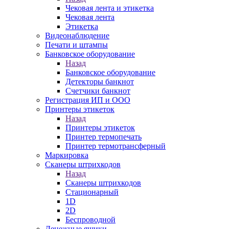
Чековая лента и этикетка
Чековая лента
Этикетка
Видеонаблюдение
Печати и штампы
Банковское оборудование
Назад
Банковское оборудование
Детекторы банкнот
Счетчики банкнот
Регистрация ИП и ООО
Принтеры этикеток
Назад
Принтеры этикеток
Принтер термопечать
Принтер термотрансферный
Маркировка
Сканеры штрихкодов
Назад
Сканеры штрихкодов
Стационарный
1D
2D
Беспроводной
Денежные ящики