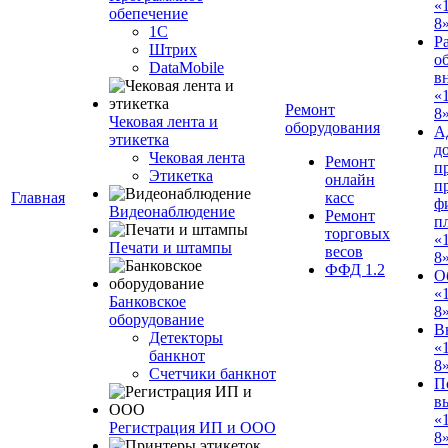
«
обепечение
8
1С
Р
Штрих
о
DataMobile
в
«
Ремонт
8»
Чековая лента и
оборудования
А
этикетка
д
Чековая лента
Ремонт
п
Этикетка
онлайн
п
Главная
касс
ф
Видеонаблюдение
Ремонт
п
торговых
«
Печати и штампы
весов
8
ФФД 1.2
О
«
Банковское
8
оборудование
В
Детекторы
«
банкнот
8
Счетчики банкнот
П
в
«
Регистрация ИП и ООО
8»