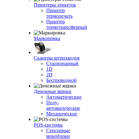
Принтеры этикеток
Принтер
термопечать
Принтер
термотрансферный
Маркировка
Сканеры штрихкодов
Стационарный
1D
2D
Беспроводной
Денежные ящики
Автоматические
Полу-
автоматические
Механические
POS-системы
Сенсорные
моноблоки