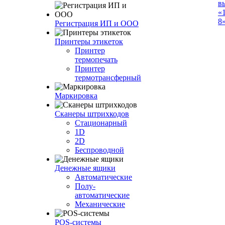
в
«
8»
Регистрация ИП и ООО
Принтеры этикеток
Принтер
термопечать
Принтер
термотрансферный
Маркировка
Сканеры штрихкодов
Стационарный
1D
2D
Беспроводной
Денежные ящики
Автоматические
Полу-
автоматические
Механические
POS-системы