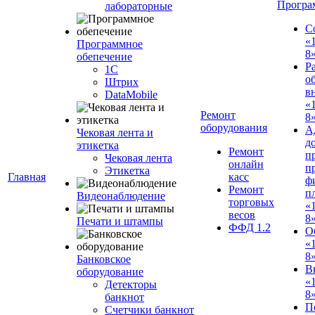
Програ
лабораторные
С
«
Программное
8
обепечение
Р
1С
о
Штрих
в
DataMobile
«
Ремонт
8»
оборудования
А
Чековая лента и
д
этикетка
Ремонт
п
Чековая лента
онлайн
п
Этикетка
Главная
касс
ф
Ремонт
п
Видеонаблюдение
торговых
«
весов
8
Печати и штампы
ФФД 1.2
О
«
8
Банковское
В
оборудование
«
Детекторы
8
банкнот
П
Счетчики банкнот