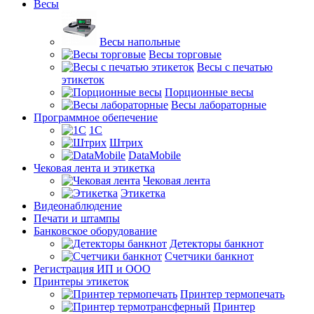
Весы
Весы напольные
Весы торговые
Весы с печатью
этикеток
Порционные весы
Весы лабораторные
Программное обепечение
1С
Штрих
DataMobile
Чековая лента и этикетка
Чековая лента
Этикетка
Видеонаблюдение
Печати и штампы
Банковское оборудование
Детекторы банкнот
Счетчики банкнот
Регистрация ИП и ООО
Принтеры этикеток
Принтер термопечать
Принтер