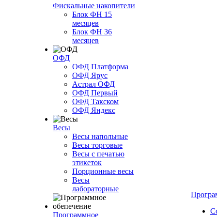
Фискальные накопители
Блок ФН 15
месяцев
Блок ФН 36
месяцев
ОФД
ОФД Платформа
ОФД Ярус
Астрал ОФД
ОФД Первый
ОФД Такском
ОФД Яндекс
Весы
Весы напольные
Весы торговые
Весы с печатью
этикеток
Порционные весы
Весы
лабораторные
Програ
С
Программное