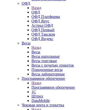
ОФД
Назад
ОФД
ОФД Платформа
ОФД Ярус
Астрал ОФД
ОФД Первый
ОФД Такском
ОФД Яндекс
Весы
Назад
Весы
Весы напольные
Весы торговые
Весы с печатью этикеток
Порционные весы
Весы лабораторные
Программное обепечение
Назад
Программное обепечение
1С
Штрих
DataMobile
Чековая лента и этикетка
Назад