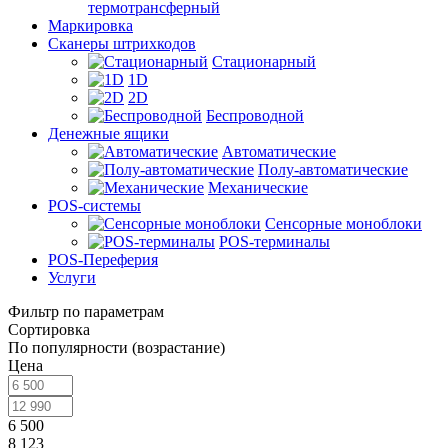
термотрансферный
Маркировка
Сканеры штрихкодов
Стационарный
1D
2D
Беспроводной
Денежные ящики
Автоматические
Полу-автоматические
Механические
POS-системы
Сенсорные моноблоки
POS-терминалы
POS-Переферия
Услуги
Фильтр по параметрам
Сортировка
По популярности (возрастание)
Цена
6 500
8 123