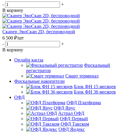
-
+
В корзину
Сканер ЭвоСкан 2D, беспроводной
6 500
₽
/шт
-
+
В корзину
Онлайн кассы
Фискальный
регистратор
Смарт терминал
Фискальные накопители
Блок ФН 15 месяцев
Блок ФН 36 месяцев
ОФД
ОФД Платформа
ОФД Ярус
Астрал ОФД
ОФД Первый
ОФД Такском
ОФД Яндекс