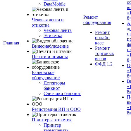
о
DataMobile
в
«
Ремонт
8»
Чековая лента и
оборудования
А
этикетка
д
Чековая лента
Ремонт
п
Этикетка
онлайн
п
Главная
касс
ф
Видеонаблюдение
Ремонт
п
торговых
«
Печати и штампы
весов
8
ФФД 1.2
О
«
Банковское
8
оборудование
В
Детекторы
«
банкнот
8
Счетчики банкнот
П
в
«
Регистрация ИП и ООО
8»
Принтеры этикеток
Принтер
термопечать