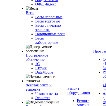
ОФД Яндекс
Весы
Весы напольные
Весы торговые
Весы с печатью
этикеток
Порционные весы
Весы
лабораторные
Програ
Программное
С
обепечение
«
1С
8
Штрих
Р
DataMobile
о
в
«
Чековая лента и
Ремонт
8»
этикетка
оборудования
А
Чековая лента
д
Этикетка
Ремонт
п
онлайн