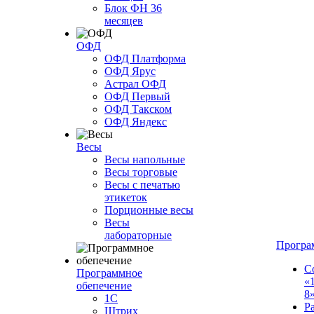
Блок ФН 36
месяцев
ОФД
ОФД Платформа
ОФД Ярус
Астрал ОФД
ОФД Первый
ОФД Такском
ОФД Яндекс
Весы
Весы напольные
Весы торговые
Весы с печатью
этикеток
Порционные весы
Весы
лабораторные
Програ
С
Программное
«
обепечение
8
1С
Р
Штрих