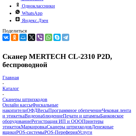
Одноклассники
WhatsApp
Яндекс.Дзен
Поделиться
Сканер MERTECH CL-2310 P2D,
беспроводной
Главная
-
Каталог
-
Сканеры штрихкодов
Онлайн кассы
Фискальные
накопители
ОФД
Весы
Программное обепечение
Чековая лента
и этикетка
Видеонаблюдение
Печати и штампы
Банковское
оборудование
Регистрация ИП и ООО
Принтеры
этикеток
Маркировка
Сканеры штрихкодов
Денежные
ящики
POS-системы
POS-Переферия
Услуги