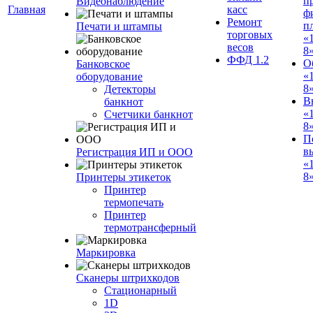
п
Видеонаблюдение
Главная
касс
ф
Ремонт
п
Печати и штампы
торговых
«
весов
8
ФФД 1.2
О
Банковское
«
оборудование
8
Детекторы
В
банкнот
«
Счетчики банкнот
8
П
в
Регистрация ИП и ООО
«
8»
Принтеры этикеток
Принтер
термопечать
Принтер
термотрансферный
Маркировка
Сканеры штрихкодов
Стационарный
1D