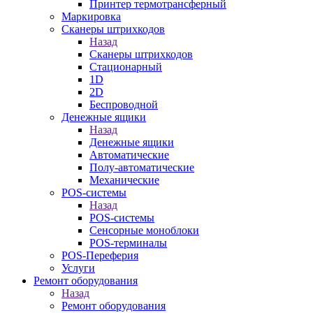
Принтер термотрансферный
Маркировка
Сканеры штрихкодов
Назад
Сканеры штрихкодов
Стационарный
1D
2D
Беспроводной
Денежные ящики
Назад
Денежные ящики
Автоматические
Полу-автоматические
Механические
POS-системы
Назад
POS-системы
Сенсорные моноблоки
POS-терминалы
POS-Переферия
Услуги
Ремонт оборудования
Назад
Ремонт оборудования