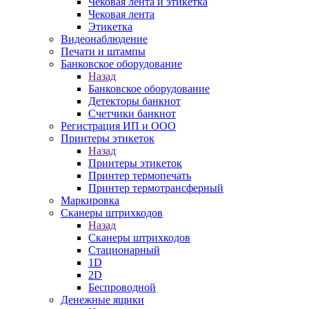
Чековая лента и этикетка
Чековая лента
Этикетка
Видеонаблюдение
Печати и штампы
Банковское оборудование
Назад
Банковское оборудование
Детекторы банкнот
Счетчики банкнот
Регистрация ИП и ООО
Принтеры этикеток
Назад
Принтеры этикеток
Принтер термопечать
Принтер термотрансферный
Маркировка
Сканеры штрихкодов
Назад
Сканеры штрихкодов
Стационарный
1D
2D
Беспроводной
Денежные ящики