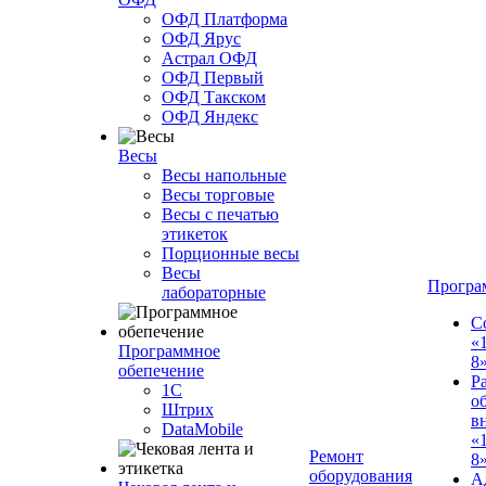
ОФД Платформа
ОФД Ярус
Астрал ОФД
ОФД Первый
ОФД Такском
ОФД Яндекс
Весы
Весы напольные
Весы торговые
Весы с печатью
этикеток
Порционные весы
Весы
Програ
лабораторные
С
«
Программное
8
обепечение
Р
1С
о
Штрих
в
DataMobile
«
Ремонт
8»
оборудования
А