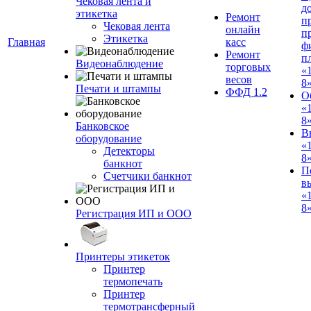
Чековая лента и
д
этикетка
Ремонт
п
Чековая лента
онлайн
п
Этикетка
Главная
касс
ф
Ремонт
п
Видеонаблюдение
торговых
«
весов
8
Печати и штампы
ФФД 1.2
О
«
8
Банковское
В
оборудование
«
Детекторы
8
банкнот
П
Счетчики банкнот
в
«
8»
Регистрация ИП и ООО
Принтеры этикеток
Принтер
термопечать
Принтер
термотрансферный