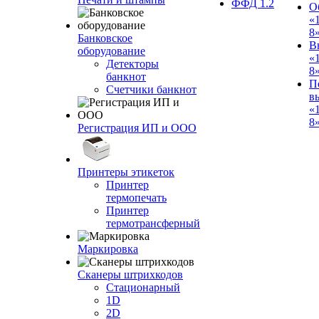
ФФД 1.2
О
«
8
Банковское
В
оборудование
«
Детекторы
8
банкнот
П
Счетчики банкнот
в
«
8»
Регистрация ИП и ООО
Принтеры этикеток
Принтер
термопечать
Принтер
термотрансферный
Маркировка
Сканеры штрихкодов
Стационарный
1D
2D