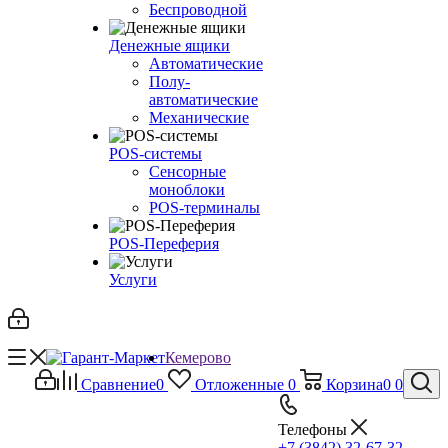
Беспроводной
Денежные ящики
Автоматические
Полу-
автоматические
Механические
POS-системы
Сенсорные
моноблоки
POS-терминалы
POS-Переферия
Услуги
Кемерово
Сравнение
0
Отложенные
0
Корзина
0
0
Телефоны
+7 (3842) 32-67-32