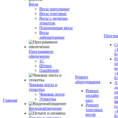
Весы
Весы напольные
Весы торговые
Весы с печатью
этикеток
Порционные весы
Весы
Програ
лабораторные
С
«
Программное
8
обепечение
Р
1С
о
Штрих
в
DataMobile
«
Ремонт
8»
оборудования
А
Чековая лента и
д
этикетка
Ремонт
п
Чековая лента
онлайн
п
Этикетка
Главная
касс
ф
Ремонт
п
Видеонаблюдение
торговых
«
весов
8
Печати и штампы