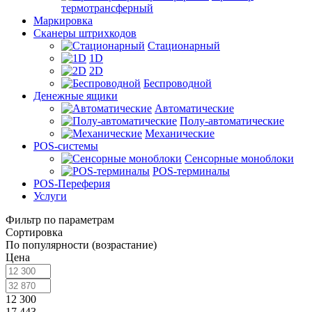
термотрансферный
Маркировка
Сканеры штрихкодов
Стационарный
1D
2D
Беспроводной
Денежные ящики
Автоматические
Полу-автоматические
Механические
POS-системы
Сенсорные моноблоки
POS-терминалы
POS-Переферия
Услуги
Фильтр по параметрам
Сортировка
По популярности (возрастание)
Цена
12 300
17 443