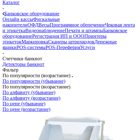
Каталог
-
Банковское оборудование
Онлайн кассы
Фискальные
накопители
ОФД
Весы
Программное обепечение
Чековая лента
и этикетка
Видеонаблюдение
Печати и штампы
Банковское
оборудование
Регистрация ИП и ООО
Принтеры
этикеток
Маркировка
Сканеры штрихкодов
Денежные
ящики
POS-системы
POS-Переферия
Услуги
-
Счетчики банкнот
Детекторы банкнот
Фильтр
По популярности (возрастание)
По популярности (убывание)
По популярности (возрастание)
По алфавиту (убывание)
По алфавиту (возрастание)
По цене (убывание)
По цене (возрастание)