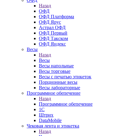
ОФД
Назад
ОФД
ОФД Платформа
ОФД Ярус
Астрал ОФД
ОФД Первый
ОФД Такском
ОФД Яндекс
Весы
Назад
Весы
Весы напольные
Весы торговые
Весы с печатью этикеток
Порционные весы
Весы лабораторные
Программное обепечение
Назад
Программное обепечение
1С
Штрих
DataMobile
Чековая лента и этикетка
Назад