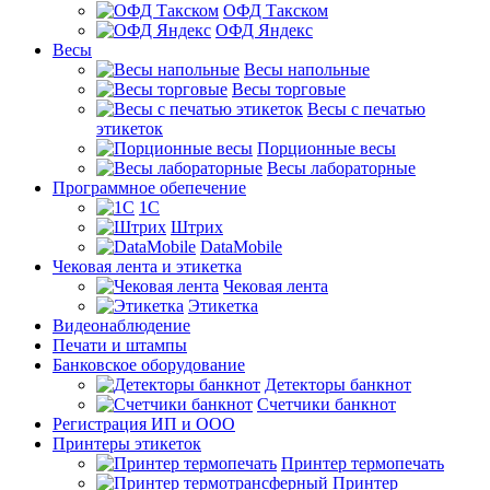
ОФД Такском
ОФД Яндекс
Весы
Весы напольные
Весы торговые
Весы с печатью
этикеток
Порционные весы
Весы лабораторные
Программное обепечение
1С
Штрих
DataMobile
Чековая лента и этикетка
Чековая лента
Этикетка
Видеонаблюдение
Печати и штампы
Банковское оборудование
Детекторы банкнот
Счетчики банкнот
Регистрация ИП и ООО
Принтеры этикеток
Принтер термопечать
Принтер