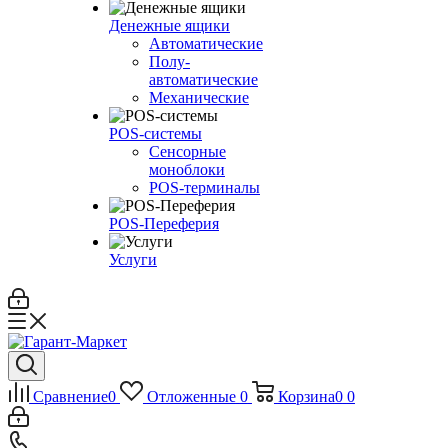
Денежные ящики
Автоматические
Полу-
автоматические
Механические
POS-системы
Сенсорные
моноблоки
POS-терминалы
POS-Переферия
Услуги
Сравнение
0
Отложенные
0
Корзина
0
0