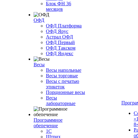
Блок ФН 36
месяцев
ОФД
ОФД Платформа
ОФД Ярус
Астрал ОФД
ОФД Первый
ОФД Такском
ОФД Яндекс
Весы
Весы напольные
Весы торговые
Весы с печатью
этикеток
Порционные весы
Весы
Програ
лабораторные
С
«
Программное
8
обепечение
Р
1С
о
Штрих