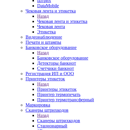
Штрих
DataMobile
Чековая лента и этикетка
Назад
Чековая лента и этикетка
Чековая лента
Этикетка
Видеонаблюдение
Печати и штампы
Банковское оборудование
Назад
Банковское оборудование
Детекторы банкнот
Счетчики банкнот
Регистрация ИП и ООО
Принтеры этикеток
Назад
Принтеры этикеток
Принтер термопечать
Принтер термотрансферный
Маркировка
Сканеры штрихкодов
Назад
Сканеры штрихкодов
Стационарный