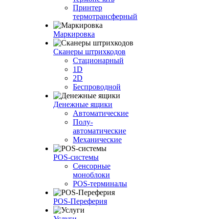
Принтер
термотрансферный
Маркировка
Сканеры штрихкодов
Стационарный
1D
2D
Беспроводной
Денежные ящики
Автоматические
Полу-
автоматические
Механические
POS-системы
Сенсорные
моноблоки
POS-терминалы
POS-Переферия
Услуги