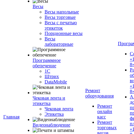
Весы
Весы напольные
Весы торговые
Весы с печатью
этикеток
Порционные весы
Весы
Програ
лабораторные
С
«
Программное
8
обепечение
Р
1С
о
Штрих
в
DataMobile
«
Ремонт
8»
оборудования
А
Чековая лента и
д
этикетка
Ремонт
п
Чековая лента
онлайн
п
Этикетка
Главная
касс
ф
Ремонт
п
Видеонаблюдение
торговых
«
весов