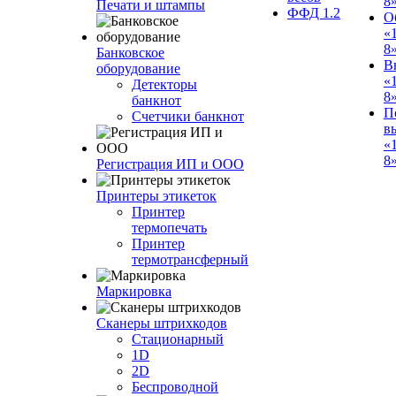
8
Печати и штампы
ФФД 1.2
О
«
8
Банковское
В
оборудование
«
Детекторы
8
банкнот
П
Счетчики банкнот
в
«
8»
Регистрация ИП и ООО
Принтеры этикеток
Принтер
термопечать
Принтер
термотрансферный
Маркировка
Сканеры штрихкодов
Стационарный
1D
2D
Беспроводной