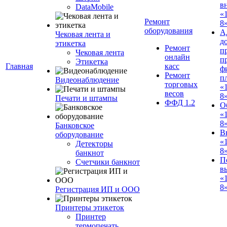
в
DataMobile
«
Ремонт
8»
оборудования
А
Чековая лента и
д
этикетка
Ремонт
п
Чековая лента
онлайн
п
Этикетка
Главная
касс
ф
Ремонт
п
Видеонаблюдение
торговых
«
весов
8
Печати и штампы
ФФД 1.2
О
«
8
Банковское
В
оборудование
«
Детекторы
8
банкнот
П
Счетчики банкнот
в
«
8»
Регистрация ИП и ООО
Принтеры этикеток
Принтер
термопечать